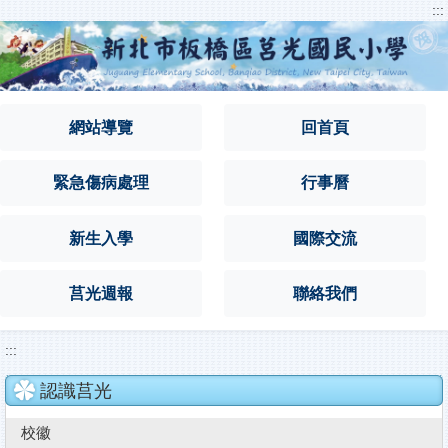
:::
跳
到
主
要
內
容
網站導覽
回首頁
區
緊急傷病處理
行事曆
新生入學
國際交流
莒光週報
聯絡我們
:::
認識莒光
校徽