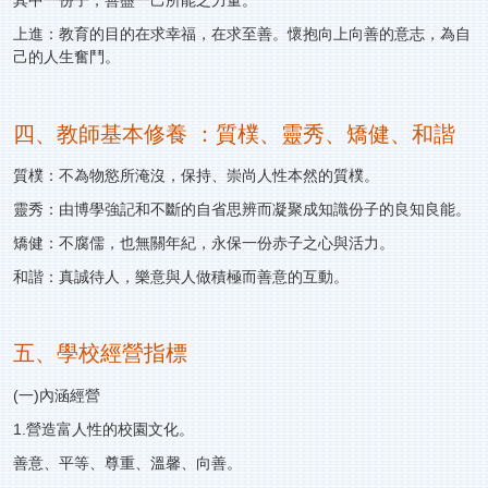
其中一份子，善盡一己所能之力量。
上進：教育的目的在求幸福，在求至善。懷抱向上向善的意志，為自
己的人生奮鬥。
四、教師基本修養 ：質樸、靈秀、矯健、和諧
質樸：不為物慾所淹沒，保持、崇尚人性本然的質樸。
靈秀：由博學強記和不斷的自省思辨而凝聚成知識份子的良知良能。
矯健：不腐儒，也無關年紀，永保一份赤子之心與活力。
和諧：真誠待人，樂意與人做積極而善意的互動。
五、學校經營指標
(一)內涵經營
1.營造富人性的校園文化。
善意、平等、尊重、溫馨、向善。