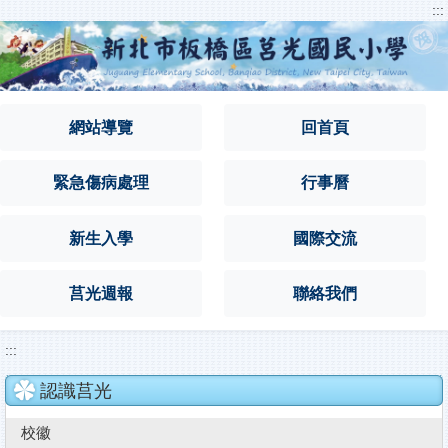
:::
跳
到
主
要
內
容
網站導覽
回首頁
區
緊急傷病處理
行事曆
新生入學
國際交流
莒光週報
聯絡我們
:::
認識莒光
校徽