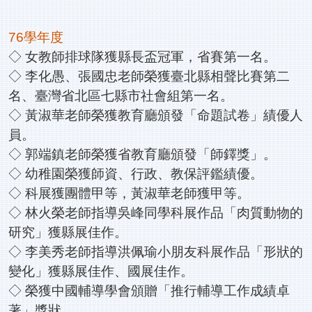
76學年度
◇ 女教師排球隊獲縣長盃冠軍，省賽第一名。
◇ 李化愚、張國忠老師榮獲臺北縣相聲比賽第二
名、臺灣省北區七縣市社會組第一名。
◇ 黃淑華老師榮獲教育廳頒發「命題試卷」績優人
員。
◇ 郭端鎮老師榮獲省教育廳頒發「師鐸獎」。
◇ 幼稚園榮獲師資、行政、教保評鑑績優。
◇ 科展獲團體甲等，黃淑華老師獲甲等。
◇ 林火榮老師指導吳峰同學科展作品「肉質動物的
研究」獲縣展佳作。
◇ 李美秀老師指導洪佩瑜小朋友科展作品「形狀的
變化」獲縣展佳作、國展佳作。
◇ 榮獲中國輔導學會頒贈「推行輔導工作成績卓
著」獎狀。